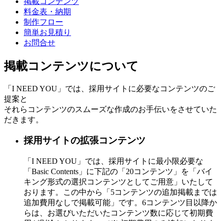
掲載コンテンツ
料金表・納期
制作フロー
簡単お見積り
お問合せ
掲載コンテンツについて
「I NEED YOU」では、採用サイトに必要なコンテンツのご
提案と
それらコンテンツのスムーズな作成のお手伝いをさせていた
だきます。
採用
サイトの
拡張
コンテンツ
「I NEED YOU」では、
採用サイトに最小限必要な
「Basic Contents」
に下記の
「20コンテンツ」
を
「バイ
キング形式の選択コンテンツとしてご用意」
いたして
おります。この中から
「5コンテンツの追加掲載までは
追加費用なしで掲載可能」
です。6コンテンツ目以降か
らは、お選びいただいたコンテンツ数に応じて初期費